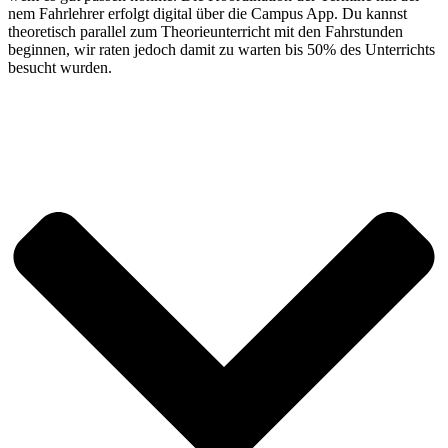
nem Fahr­leh­rer erfolgt digi­tal über die Cam­pus App. Du kannst
theo­re­tisch par­al­lel zum Theo­rie­un­ter­richt mit den Fahr­stun­den
begin­nen, wir raten jedoch damit zu war­ten bis 50% des Unter­richts
besucht wurden.