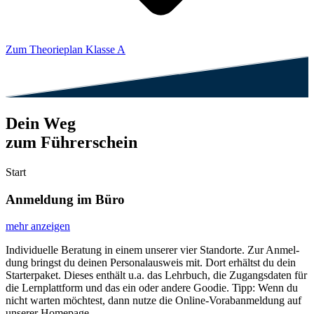
Zum Theorieplan Klasse A
Dein Weg
zum Führerschein
Start
Anmeldung im Büro
mehr anzeigen
Indi­vi­du­el­le Bera­tung in einem unse­rer vier Stand­or­te. Zur Anmel­
dung bringst du dei­nen Per­so­nal­aus­weis mit. Dort erhältst du dein
Star­ter­pa­ket. Die­ses ent­hält u.a. das Lehr­buch, die Zugangs­da­ten für
die Lern­platt­form und das ein oder ande­re Goo­die. Tipp: Wenn du
nicht war­ten möch­test, dann nut­ze die Online-Vor­ab­an­mel­dung auf
unse­rer Homepage.