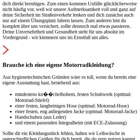
dich direkt beruhigen. Zum einen kommen Unfälle glücklicherweise
nicht häufig vor, weil wir unsere Aufmerksamkeit voll und ganz auf
deine Sicherheit im Straßenverkehr lenken und dich zunächst auch
nur auf einem Übungsplatz fahren lassen. Zum anderen bist du
komplett über uns versichert, sollte dennoch mal etwas passieren.
Deine Unversehrtheit und Gesundheit steht für uns absolut im
Vordergrund - wir kümmern uns im Ernstfall um alles.
Brauche ich eine eigene Motorradkleidung?
Aus hygienetechnischen Gründen wäre es toll, wenn du bereits eine
eigene Ausstattung hast, bestehend aus:
mindestens kn��chelhohem, festen Schuhwerk (optimal:
Motorrad-Stiefel)
einer festen, langbeinigen Hose (optimal: Motorrad-Hose)
einer festen, eng anliegenden Jacke (optimal: Motorrad-Jacke)
Handschuhen (aus Leder)
und einem passenden Integralheim (mit ECE-Zulassung)
Sollte dir ein Kleidungsstück fehlen, halten wir Leihwäsche in
unterschiedlichen Größen für dich bereit, die du gern nutzen kannst.