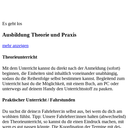
Es geht los
Ausbildung Theorie und Praxis
mehr anzeigen
Theorieunterricht
Mit dem Unter­richt kannst du direkt nach der Anmel­dung (sofort)
begin­nen, die Ein­hei­ten sind inhalt­lich von­ein­an­der unab­hän­gig,
sodass du die Rei­hen­fol­ge selbst bestim­men kannst. Beglei­tend zum
Unter­richt hast du die Mög­lich­keit, mit einem Buch, am PC oder
unter­wegs auf dei­nem Han­dy den Unter­richts­stoff zu pauken.
Praktischer Unterricht / Fahrstunden
Du suchst dir deine:n Fahrlehrer:in selbst aus, bei wem du dich am
wohls­ten fühlst. Tipp: Unse­re Fahrlehrer:innen hal­ten (abwech­selnd)
den Theo­rie­un­ter­richt, so kannst du dir einen Ein­druck machen, mit
wem es gut pas­sen könn­te. Die Koor­di­na­ti­on der Ter­mi­ne mit dei­