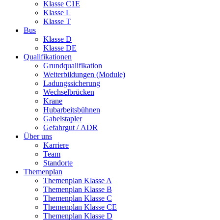
Klasse C1E
Klasse L
Klasse T
Bus
Klasse D
Klasse DE
Qualifikationen
Grundqualifikation
Weiterbildungen (Module)
Ladungssicherung
Wechselbrücken
Krane
Hubarbeitsbühnen
Gabelstapler
Gefahrgut / ADR
Über uns
Karriere
Team
Standorte
Themenplan
Themenplan Klasse A
Themenplan Klasse B
Themenplan Klasse C
Themenplan Klasse CE
Themenplan Klasse D